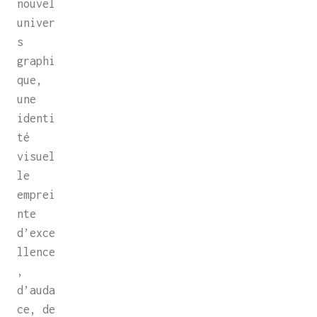
nouvel
univer
s
graphi
que,
une
identi
té
visuel
le
emprei
nte
d’exce
llence
,
d’auda
ce, de