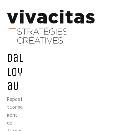
Dal
loy
au
Reposi
tionne
ment
de
l’imag