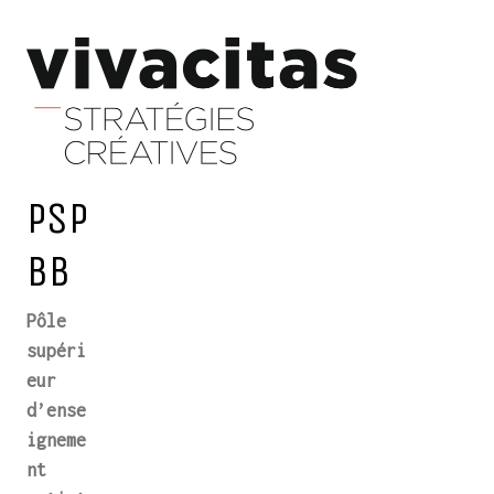
PSP
BB
Pôle
supéri
eur
d’ense
igneme
nt